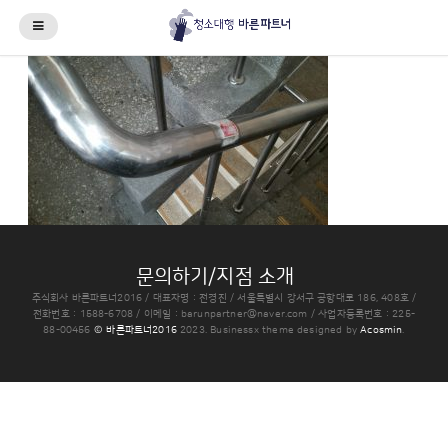
문의하기/지점 소개
주식회사 바른파트너2016 / 대표자명 : 전경진 / 서울특별시 강서구 공항대로 186, 408호 /
전화번호 : 1588-6708 / 이메일 :
barunpartner@naver.com
/ 사업자등록번호 : 225-
88-00456
© 바른파트너2016
2023.
Businessx theme designed by
Acosmin
.