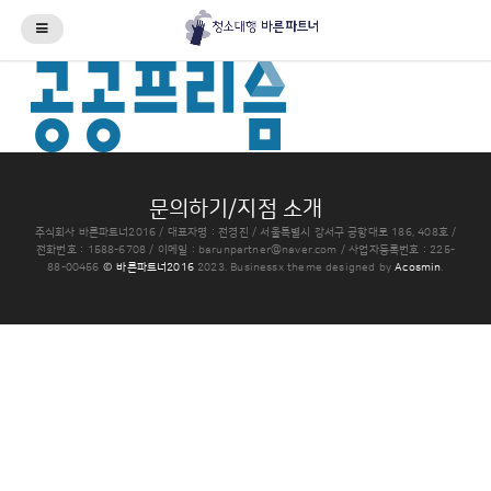
문의하기/지점 소개
주식회사 바른파트너2016 / 대표자명 : 전경진 / 서울특별시 강서구 공항대로 186, 408호 /
전화번호 : 1588-6708 / 이메일 :
barunpartner@naver.com
/ 사업자등록번호 : 225-
88-00456
© 바른파트너2016
2023.
Businessx theme designed by
Acosmin
.