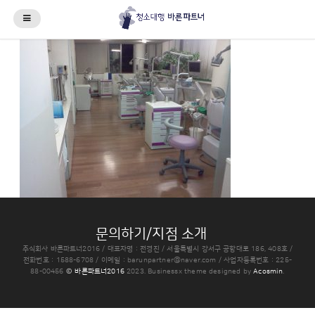
문의하기/지점 소개
주식회사 바른파트너2016 / 대표자명 : 전경진 / 서울특별시 강서구 공항대로 186, 408호 /
전화번호 : 1588-6708 / 이메일 :
barunpartner@naver.com
/ 사업자등록번호 : 225-
88-00456
© 바른파트너2016
2023.
Businessx theme designed by
Acosmin
.