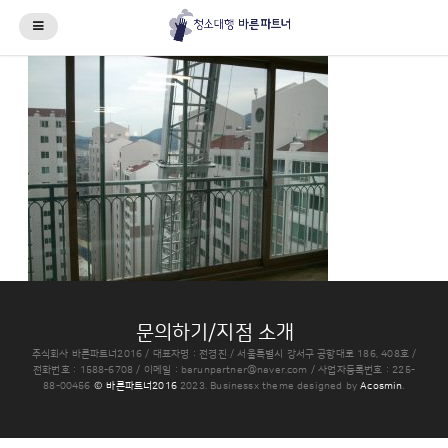
문의하기/지점 소개
주식회사 바른파트너2016 / 대표자명 : 전경진 / 서울특별시 강서구 공항대로 186, 408호 /
전화번호 : 1588-6708 / 이메일 :
barunpartner@naver.com
/ 사업자등록번호 : 225-
88-00456
© 바른파트너2016
2023.
Businessx theme designed by
Acosmin
.