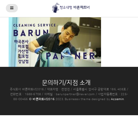
문의하기/지점 소개
주식회사 바른파트너2016 / 대표자명 : 전경진 / 서울특별시 강서구 공항대로 186, 408호 /
전화번호 : 1588-6708 / 이메일 :
barunpartner@naver.com
/ 사업자등록번호 : 225-
88-00456
© 바른파트너2016
2023.
Businessx theme designed by
Acosmin
.